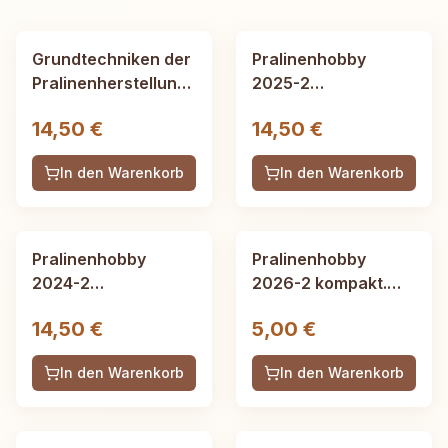
Bestseller
Bestseller
Grundtechniken der
Pralinenhobby
Pralinenherstellung
2025-2
- Sonderausgabe
Sommerausgabe
14,50 €
14,50 €
2020, 96 Seiten
(Sonderausgabe),
52 Seiten
In den Warenkorb
In den Warenkorb
Bestseller
Pralinenhobby
Pralinenhobby
2024-2
2026-2 kompakt.
Sommerausgabe
Sommerausgabe, 8
14,50 €
5,00 €
(Sonderausgabe),
Seiten, kostenlos im
52 Seiten
Abo bis nächste
In den Warenkorb
In den Warenkorb
Ausgabe erscheint