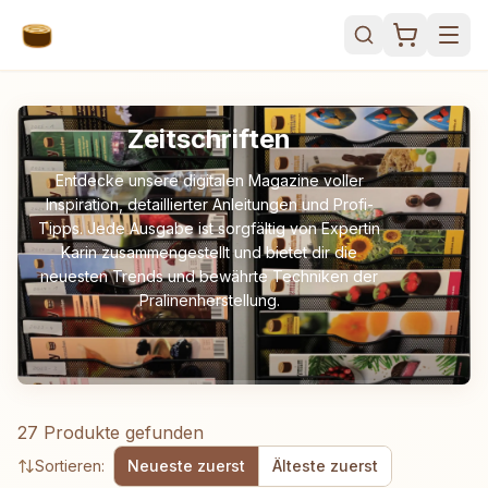
Zeitschriften
Entdecke unsere digitalen Magazine voller
Inspiration, detaillierter Anleitungen und Profi-
Tipps. Jede Ausgabe ist sorgfältig von Expertin
Karin zusammengestellt und bietet dir die
neuesten Trends und bewährte Techniken der
Pralinenherstellung.
27 Produkte gefunden
Sortieren:
Neueste zuerst
Älteste zuerst