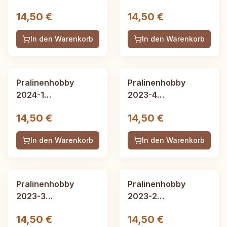
Winterausgabe, 52
Herbstausgabe, 52
14,50 €
14,50 €
Seiten
Seiten
In den Warenkorb
In den Warenkorb
Pralinenhobby
Pralinenhobby
2024-1
2023-4
Frühjahrsausgabe,
Winterausgabe, 52
14,50 €
14,50 €
52 Seiten
Seiten
In den Warenkorb
In den Warenkorb
Pralinenhobby
Pralinenhobby
2023-3
2023-2
Herbstausgabe, 52
Sommerausgabe, 52
14,50 €
14,50 €
Seiten
Seiten