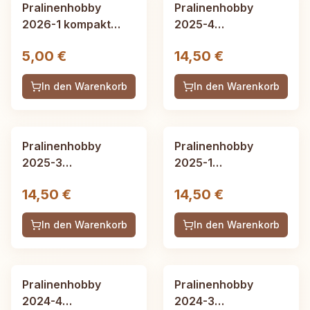
Pralinenhobby
Pralinenhobby
2026-1 kompakt
2025-4
Frühjahrsausgabe,
Winterausgabe, 52
5,00 €
14,50 €
8 Seiten, kostenlos
Seiten
im Abo bis nächste
In den Warenkorb
In den Warenkorb
Ausgabe erscheint
Pralinenhobby
Pralinenhobby
2025-3
2025-1
Herbstausgabe, 52
Frühjahrsausgabe,
14,50 €
14,50 €
Seiten
52 Seiten
In den Warenkorb
In den Warenkorb
Pralinenhobby
Pralinenhobby
2024-4
2024-3