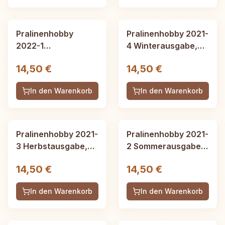
Pralinenhobby
Pralinenhobby 2021-
2022-1
4 Winterausgabe,
Frühjahrsausgabe,
52 Seiten
14,50 €
14,50 €
52 Seiten
In den Warenkorb
In den Warenkorb
Pralinenhobby 2021-
Pralinenhobby 2021-
3 Herbstausgabe,
2 Sommerausgabe,
52 Seiten
52 Seiten
14,50 €
14,50 €
In den Warenkorb
In den Warenkorb