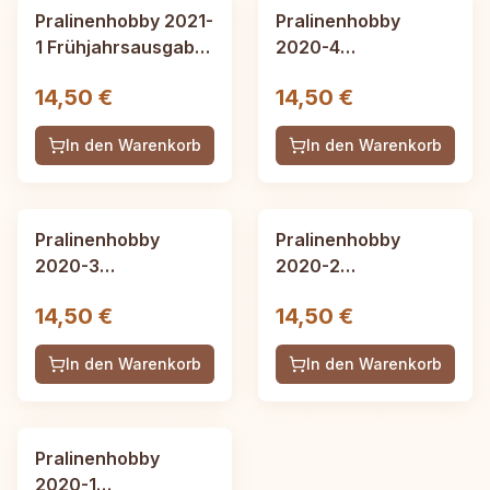
Pralinenhobby 2021-
Pralinenhobby
1 Frühjahrsausgabe
2020-4
- 52 Seiten
Winterausgabe, 52
14,50 €
14,50 €
Seiten
In den Warenkorb
In den Warenkorb
Pralinenhobby
Pralinenhobby
2020-3
2020-2
Herbstausgabe, 52
Sommerausgabe, 52
14,50 €
14,50 €
Seiten
Seiten
In den Warenkorb
In den Warenkorb
Pralinenhobby
2020-1